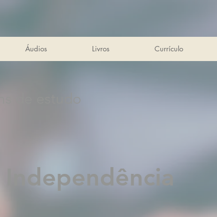
Áudios
Livros
Currículo
ns de estudo
 Independência