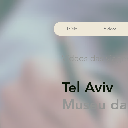
Início
Vídeos
Vídeos das viage
Tel Aviv
Museu da