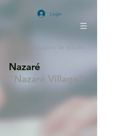
Login
Vídeos das viagens de estudo
Nazaré
"Nazaré Village"