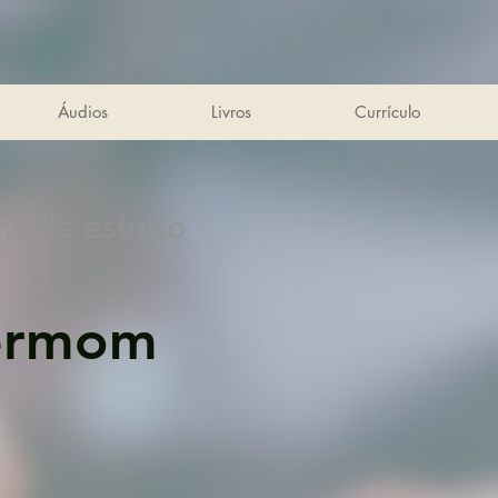
Áudios
Livros
Currículo
ns de estudo
ermom