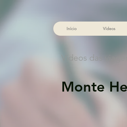
Início
Vídeos
Vídeos das viage
Monte H