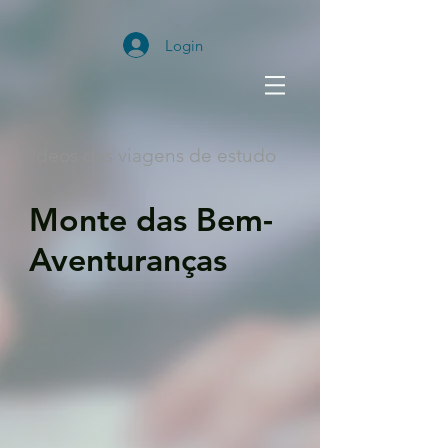
Login
Vídeos das viagens de estudo
Monte das Bem-
Aventuranças