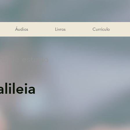
Áudios
Livros
Currículo
ns de estudo
lileia