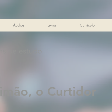
Áudios
Livros
Currículo
ns de estudo
imão, o Curtidor