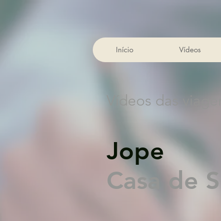
Início
Vídeos
Vídeos das viage
Jope
Casa de S