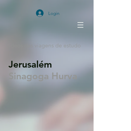
Login
Vídeos das viagens de estudo
Jerusalém
Sinagoga Hurva