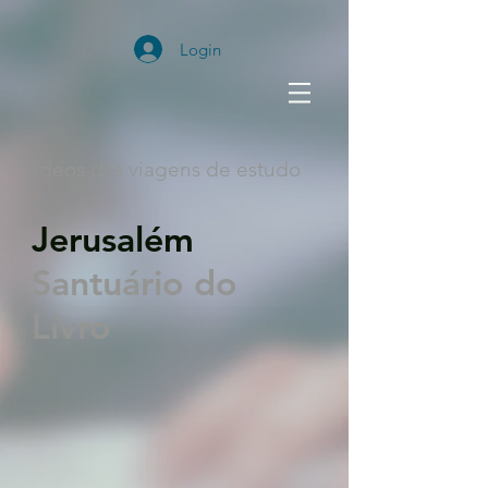
Login
Vídeos das viagens de estudo
Jerusalém
Santuário do
Livro