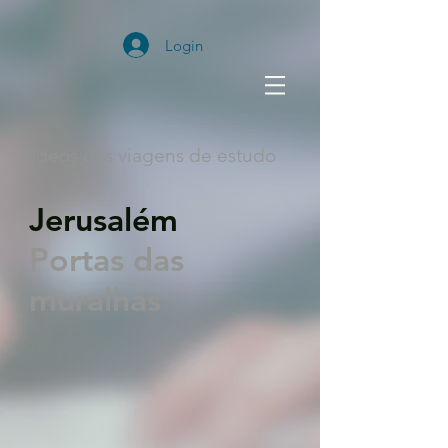
Login
Vídeos das viagens de estudo
Jerusalém
Portas das
muralhas