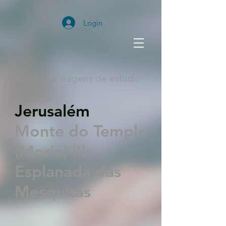
Login
Vídeos das viagens de estudo
Jerusalém
Monte do Templo
(Moriá) III:
Esplanada das
Mesquitas