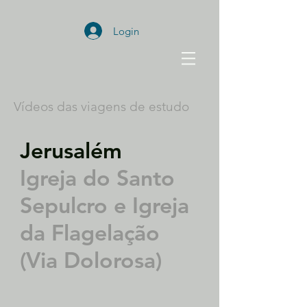
Login
Vídeos das viagens de estudo
Jerusalém
Igreja do Santo
Sepulcro e Igreja
da Flagelação
(Via Dolorosa)