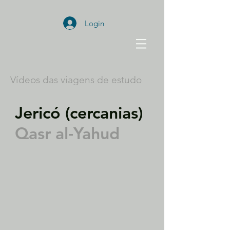
Login
Vídeos das viagens de estudo
Jericó (cercanias)
Qasr al-Yahud