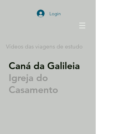
Login
Vídeos das viagens de estudo
Caná da Galileia
Igreja do
Casamento